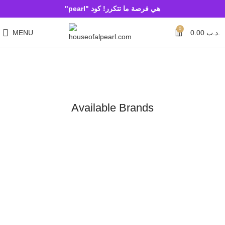
هي فرصة ما تتكرر! كود "pearl"
0
MENU
0.00
.د.ب
Available Brands