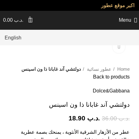
اكبر موقع عطور
0
Menu
.د.ب
0.00
English
Click to enlarge
-48%
Home
عطور نسائية
دولتشي آند غابانا ذا ون اسينس
Back to products
Dolce&Gabbana
دولتشي آند غابانا ذا ون اسينس
.د.ب
18.90
.د.ب
36.00
عطر من الأزهار الشرقية الأنثوية ، يمنحك بصمة عطرية