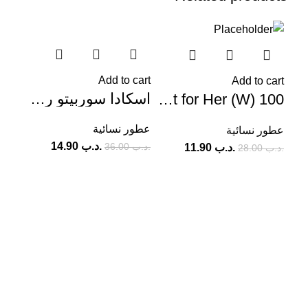
40%
-59%
-58%
Add to cart
Add to cart
اسكادا سوربيتو روسو ليميتد إديشن أو دو تواليت
Calvin Klein IN2U Heat for Her (W) 100مل
عطور نسائية
عطور نسائية
.د.ب
14.90
.د.ب
36.00
.د.ب
11.90
.د.ب
28.00
cart
عطور
.د.ب