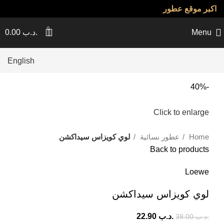
اكبر موقع عطور
0
Menu
.د.ب
0.00
English
-40%
Click to enlarge
Home
عطور نسائية
لوي كويزاس سيداكشن
Back to products
Loewe
لوي كويزاس سيداكشن
.د.ب
22.90
.د.ب
38.00