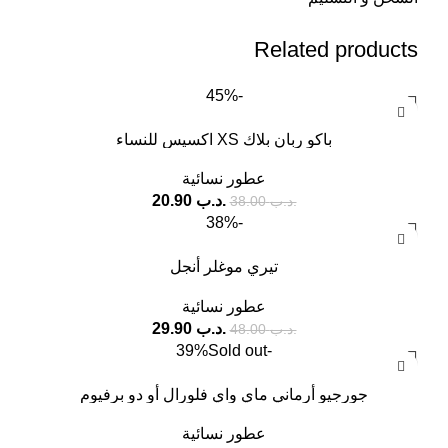
Related products
-45%
باكو ربان بلاك XS اكسيس للنساء
عطور نسائية
.د.ب
20.90
.د.ب
38.00
-38%
تيري موغلر أنجل
عطور نسائية
.د.ب
29.90
.د.ب
48.00
Sold out
-39%
جورجيو أرماني ماي واي فلورال أو دو برفيوم
عطور نسائية