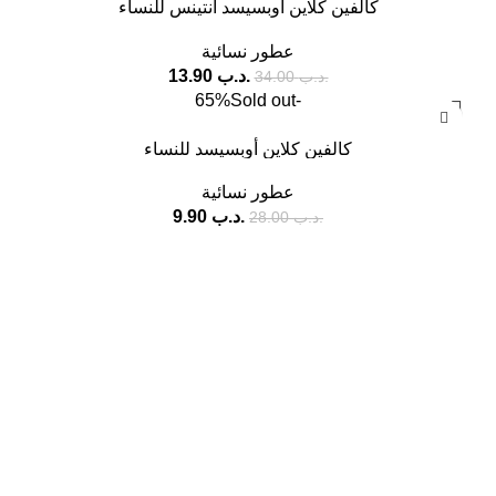
كالفين كلاين أوبسيسد انتينس للنساء
عطور نسائية
.د.ب
13.90
.د.ب
34.00
Sold out
-65%
كالفين كلاين أوبسيسد للنساء
عطور نسائية
.د.ب
9.90
.د.ب
28.00
وسائل التواصل الاجتماعي
فيسبوك
انستغرام
روابط مفيدة
سياسة الخصوصية